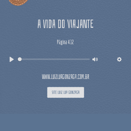
a vida do viajante
Página 412
Play
Mute
Settin
www.luizluagonzaga.com.br
SITE LUIZ LUA GONZAGA